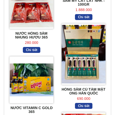
SÂM MỸ CẮT LÁT NHK -
100GR
1.888.000
Chi tiết
NƯỚC HỒNG SÂM
NHUNG HƯƠU 365
280.000
Chi tiết
HỒNG SÂM CỦ TẨM MẬT
ONG HÀN QUỐC
690.000
Chi tiết
NƯỚC VITAMIN C GOLD
365