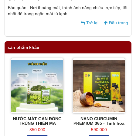
Bảo quản: Nơi thoáng mát, tránh ánh nắng chiếu trực tiếp, tốt
nhất để trong ngăn mát tủ lạnh
Trở lại
Đầu trang
sản phẩm khác
NƯỚC MÁT GAN ĐÔNG
NANO CURCUMIN
TRÙNG THIÊN MA
PREMIUM 365 - Tinh hoa
Nghệ vàng Hàn Quốc
850.000
590.000