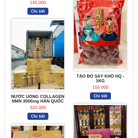
145.000
Chi tiết
TÁO ĐỎ SẤY KHÔ HQ -
1KG
155.000
Chi tiết
NƯỚC UỐNG COLLAGEN
NMN 3000mg HÀN QUỐC
10 Chai x 75ml
320.000
Chi tiết