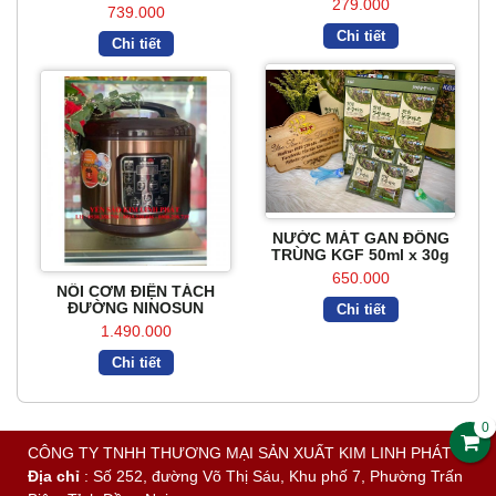
279.000
739.000
Chi tiết
Chi tiết
NƯỚC MÁT GAN ĐÔNG
TRÙNG KGF 50ml x 30g
650.000
NỒI CƠM ĐIỆN TÁCH
ĐƯỜNG NINOSUN
Chi tiết
1.490.000
Chi tiết
0
CÔNG TY TNHH THƯƠNG MẠI SẢN XUẤT KIM LINH PHÁT
Địa chỉ
: Số 252, đường Võ Thị Sáu, Khu phố 7, Phường Trấn