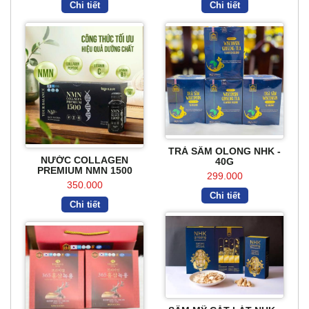
Chi tiết
Chi tiết
TRÀ SÂM OLONG NHK -
NƯỚC COLLAGEN
40G
PREMIUM NMN 1500
299.000
350.000
Chi tiết
Chi tiết