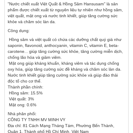
"Nước chiết xuất Việt Quất & Hồng Sâm Hansusam" là sản
phẩm được chiết xuất từ nguyên liệu tự nhiên như hồng sâm,
việt quất, mật ong và nước tinh khiết, giúp tăng cường sức
khỏe và chăm sóc làn da.
Công dụng:
Hồng sâm và việt quất có chứa các dưỡng chất quý giá như
saponin, flavonoid, anthocyanin, vitamin C, vitamin E, beta-
carotene... giúp tăng cường sức khỏe, tăng cường miễn dịch,
chống lão hóa và giảm viêm.
Mật ong giúp kháng khuẩn, kháng viêm và tác dụng chống
oxy hóa, giúp tăng cường sức đề kháng và chăm sóc làn da.
Nước tinh khiết giúp tăng cường sức khỏe và giúp đào thải
độc tố cho cơ thể.
Thành phần chính:
Hồng sâm: 15.5%
Việt quất: 3%
Mật ong: 0.6%
Nhà phân phối:
CÔNG TY TNHH MV MINH VY
Địa chỉ: 81 Cách Mạng Tháng Tám, Phường Bến Thành,
Quận 1, Thành phố Hồ Chí Minh, Việt Nam