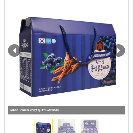
NƯỚC HỒNG SÂM VIỆT QUẤT HANSUSAM