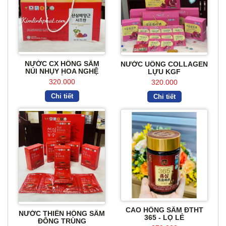
NƯỚC CX HỒNG SÂM
NƯỚC UỐNG COLLAGEN
NÚI NHỤY HOA NGHỆ
LỰU KGF
TÂY
320.000
320.000
Chi tiết
Chi tiết
CAO HỒNG SÂM ĐTHT
NƯỚC THIÊN HỒNG SÂM
365 - LỌ LẺ
ĐÔNG TRÙNG