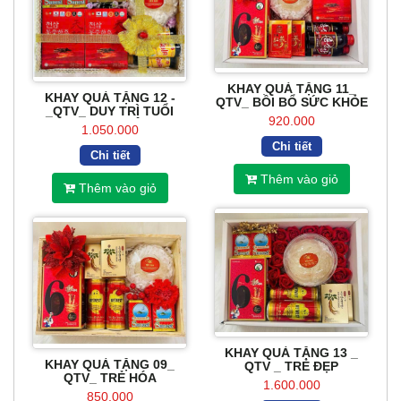
KHAY QUÀ TẶNG 11_
KHAY QUÀ TẶNG 12 -
QTV_ BỒI BỔ SỨC KHỎE
_QTV_ DUY TRÌ TUỔI
920.000
THANH XUÂN
1.050.000
Chi tiết
Chi tiết
Thêm vào giỏ
Thêm vào giỏ
KHAY QUÀ TẶNG 13 _
KHAY QUÀ TẶNG 09_
QTV _ TRẺ ĐẸP
QTV_ TRẺ HÓA
1.600.000
850.000