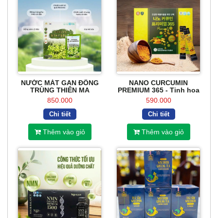
NƯỚC MÁT GAN ĐÔNG
NANO CURCUMIN
TRÙNG THIÊN MA
PREMIUM 365 - Tinh hoa
Nghệ vàng Hàn Quốc
850.000
590.000
Chi tiết
Chi tiết
Thêm vào giỏ
Thêm vào giỏ