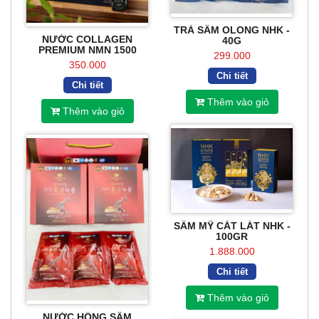
TRÀ SÂM OLONG NHK -
NƯỚC COLLAGEN
40G
PREMIUM NMN 1500
299.000
350.000
Chi tiết
Chi tiết
Thêm vào giỏ
Thêm vào giỏ
SÂM MỸ CẮT LÁT NHK -
100GR
1.888.000
Chi tiết
Thêm vào giỏ
NƯỚC HỒNG SÂM