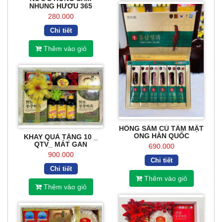
NHUNG HƯƠU 365
280.000
Chi tiết
Thêm vào giỏ
HỒNG SÂM CỦ TẨM MẬT
ONG HÀN QUỐC
KHAY QUÀ TẶNG 10 _
QTV_ MÁT GAN
690.000
900.000
Chi tiết
Chi tiết
Thêm vào giỏ
Thêm vào giỏ