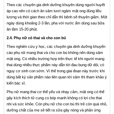
Theo các chuyên gia dinh dưỡng khuyên dùng người huyết
áp cao nên có cách ăn sâm tươi ngâm mật ong đúng liều
lượng và thời gian theo chỉ dẫn thì bệnh sẽ thuyên giảm. Một
ngày dùng khoảng 2-3 lần, pha với nước ấm dùng sau bữa
ăn tầm 15-20 phút.
2.4. Phụ nữ có thai và cho con bú
Theo nghiên cứu y học, các chuyên gia dinh dưỡng khuyến
cáo phụ nữ mang thai và cho con bú không nên dùng sâm
mật ong. Có nhiều trường hợp trên thực tế khi người mang
thai dùng nhiều thực phẩm này dẫn tới đau bụng dữ dội, có
nguy cơ sinh con sớm. Vì thế trong giai đoạn này trước khi
dùng bất kỳ sản phẩm nào liên quan tới sâm thì tham khảo ý
kiến bác sĩ.
Phụ nữ mang thai cơ thể yếu và nhạy cảm, mật ong có thể
gây kích thích tử cung co bóp mạnh không có lợi cho thai
nhi và sức khỏe. Còn phụ nữ cho con bú thì trẻ còn quá nhỏ,
dưỡng chất của mẹ sẽ tiết ra sữa gây nóng và phản ứng