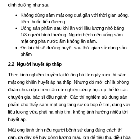
dinh dưỡng như sau
Không dùng sâm mật ong quá gần với thời gian uống,
tiêm thuốc tiểu đường
Uống sản phẩm sau khi ăn với liều lượng nhỏ bằng
1/3 người bình thường. Người bệnh nên uống sâm
mật ong pha nước ấm không ăn sâm.
Đo lại chỉ số đường huyết sau thời gian sử dụng sản
phẩm
2.2 Người huyết áp thấp
Theo kinh nghiệm truyền lại từ ông bà từ ngày xưa thì sâm
mật ong khiến huyết áp hạ thấp. Nhưng đó mới chỉ là phỏng
đoán chưa dựa trên căn cứ nghiên cứu y học cụ thể từ các
chuyên gia, bác sĩ đầu ngành. Các thí nghiệm sử dụng sản
phẩm cho thấy sâm mật ong tăng sự co bóp ở tim, dùng với
liều lượng vừa phải hạ nhịp tim, không ảnh hưởng nhiều tới
huyết áp.
Mật ong lành tính nếu người bệnh sử dụng đúng cách thì
gan, dạ dày sẽ huy động lượng máu lớn để tiêu thụ, điều hòa