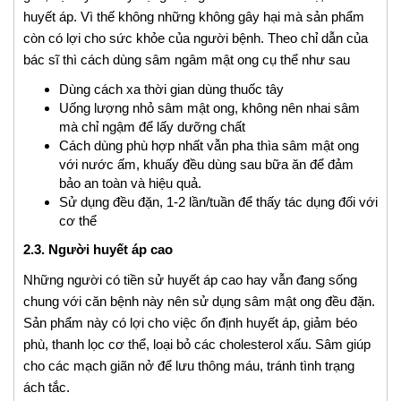
huyết áp. Vì thế không những không gây hại mà sản phẩm
còn có lợi cho sức khỏe của người bệnh. Theo chỉ dẫn của
bác sĩ thì cách dùng sâm ngâm mật ong cụ thể như sau
Dùng cách xa thời gian dùng thuốc tây
Uống lượng nhỏ sâm mật ong, không nên nhai sâm
mà chỉ ngậm để lấy dưỡng chất
Cách dùng phù hợp nhất vẫn pha thìa sâm mật ong
với nước ấm, khuấy đều dùng sau bữa ăn để đảm
bảo an toàn và hiệu quả.
Sử dụng đều đặn, 1-2 lần/tuần để thấy tác dụng đối với
cơ thể
2.3. Người huyết áp cao
Những người có tiền sử huyết áp cao hay vẫn đang sống
chung với căn bệnh này nên sử dụng sâm mật ong đều đặn.
Sản phẩm này có lợi cho việc ổn định huyết áp, giảm béo
phù, thanh lọc cơ thể, loại bỏ các cholesterol xấu. Sâm giúp
cho các mạch giãn nở để lưu thông máu, tránh tình trạng
ách tắc.