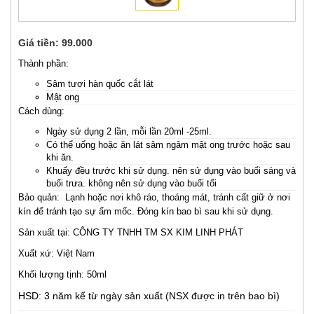
Giá tiền:
99.000
Thành phần:
Sâm tươi hàn quốc cắt lát
Mật ong
​Cách dùng:
Ngày sử dụng 2 lần, mỗi lần 20ml -25ml.
Có thể uống hoặc ăn lát sâm ngâm mật ong trước hoặc sau
khi ăn.
Khuấy đều trước khi sử dụng. nên sử dụng vào buổi sáng và
buổi trưa. không nên sử dụng vào buổi tối
Bảo quản: Lạnh hoặc nơi khô ráo, thoáng mát, tránh cất giữ ở nơi
kín để tránh tạo sự ẩm mốc. Đóng kín bao bì sau khi sử dụng.
Sản xuất tại: CÔNG TY TNHH TM SX KIM LINH PHÁT
Xuất xứ: Việt Nam
Khối lượng tịnh: 50ml
HSD: 3 năm kể từ ngày sản xuất (NSX được in trên bao bì)