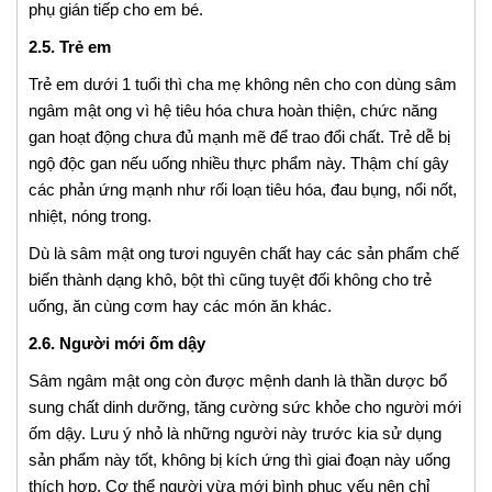
phụ gián tiếp cho em bé.
2.5. Trẻ em
Trẻ em dưới 1 tuổi thì cha mẹ không nên cho con dùng sâm
ngâm mật ong vì hệ tiêu hóa chưa hoàn thiện, chức năng
gan hoạt động chưa đủ mạnh mẽ để trao đổi chất. Trẻ dễ bị
ngộ độc gan nếu uống nhiều thực phẩm này. Thậm chí gây
các phản ứng mạnh như rối loạn tiêu hóa, đau bụng, nổi nốt,
nhiệt, nóng trong.
Dù là sâm mật ong tươi nguyên chất hay các sản phẩm chế
biến thành dạng khô, bột thì cũng tuyệt đối không cho trẻ
uống, ăn cùng cơm hay các món ăn khác.
2.6. Người mới ốm dậy
Sâm ngâm mật ong còn được mệnh danh là thần dược bổ
sung chất dinh dưỡng, tăng cường sức khỏe cho người mới
ốm dậy. Lưu ý nhỏ là những người này trước kia sử dụng
sản phẩm này tốt, không bị kích ứng thì giai đoạn này uống
thích hợp. Cơ thể người vừa mới bình phục yếu nên chỉ