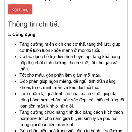
Đặt hàng
Thông tin chi tiết
1. Công dụng
Tăng cường miễn dịch cho cơ thể, tăng thể lực, giúp
cơ thể luôn luôn khỏe mạnh ở mọi độ tuổi.
Có tác dụng hỗ trợ điều hòa huyết áp, tăng khả năng
hấp thụ chất dinh dưỡng cho cơ thể, tốt cho gan và
thận.
Tốt cho máu, góp phần làm giảm mỡ máu.
Góp phần giúp ngon miệng, dễ ngủ, tinh thần sảng
khoái, trí óc minh mẫn và kéo dài tuổi thọ.
Làm chậm lại quá trình lão hóa của cơ thể, giúp da
căng bóng hơn, chăm sóc sắc đẹp, cải thiện chứng rối
loạn tiền mãn kinh ở nữ giới.
Tăng cường chức năng tình dục bằng cách kích thích
hormone, tốt cho nam giới bị yếu sinh lý và phụ nữ
trong giai đoạn tiền mãn kinh.
Góp phần hiệu quả trong việc điều trị bệnh tiểu đường,