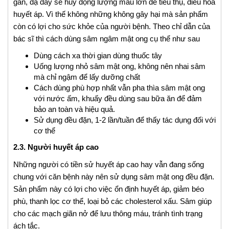
gan, dạ dày sẽ huy động lượng máu lớn để tiêu thụ, điều hòa
huyết áp. Vì thế không những không gây hại mà sản phẩm
còn có lợi cho sức khỏe của người bệnh. Theo chỉ dẫn của
bác sĩ thì cách dùng sâm ngâm mật ong cụ thể như sau
Dùng cách xa thời gian dùng thuốc tây
Uống lượng nhỏ sâm mật ong, không nên nhai sâm
mà chỉ ngậm để lấy dưỡng chất
Cách dùng phù hợp nhất vẫn pha thìa sâm mật ong
với nước ấm, khuấy đều dùng sau bữa ăn để đảm
bảo an toàn và hiệu quả.
Sử dụng đều đặn, 1-2 lần/tuần để thấy tác dụng đối với
cơ thể
2.3. Người huyết áp cao
Những người có tiền sử huyết áp cao hay vẫn đang sống
chung với căn bệnh này nên sử dụng sâm mật ong đều đặn.
Sản phẩm này có lợi cho việc ổn định huyết áp, giảm béo
phù, thanh lọc cơ thể, loại bỏ các cholesterol xấu. Sâm giúp
cho các mạch giãn nở để lưu thông máu, tránh tình trạng
ách tắc.