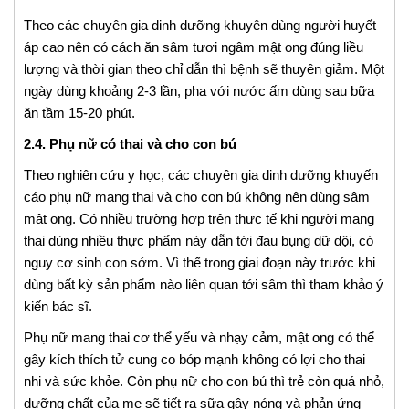
Theo các chuyên gia dinh dưỡng khuyên dùng người huyết
áp cao nên có cách ăn sâm tươi ngâm mật ong đúng liều
lượng và thời gian theo chỉ dẫn thì bệnh sẽ thuyên giảm. Một
ngày dùng khoảng 2-3 lần, pha với nước ấm dùng sau bữa
ăn tầm 15-20 phút.
2.4. Phụ nữ có thai và cho con bú
Theo nghiên cứu y học, các chuyên gia dinh dưỡng khuyến
cáo phụ nữ mang thai và cho con bú không nên dùng sâm
mật ong. Có nhiều trường hợp trên thực tế khi người mang
thai dùng nhiều thực phẩm này dẫn tới đau bụng dữ dội, có
nguy cơ sinh con sớm. Vì thế trong giai đoạn này trước khi
dùng bất kỳ sản phẩm nào liên quan tới sâm thì tham khảo ý
kiến bác sĩ.
Phụ nữ mang thai cơ thể yếu và nhạy cảm, mật ong có thể
gây kích thích tử cung co bóp mạnh không có lợi cho thai
nhi và sức khỏe. Còn phụ nữ cho con bú thì trẻ còn quá nhỏ,
dưỡng chất của mẹ sẽ tiết ra sữa gây nóng và phản ứng