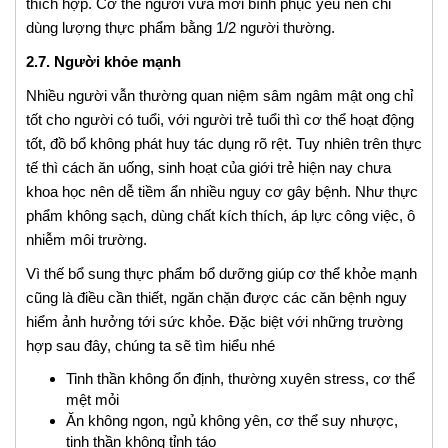
thích hợp. Cơ thể người vừa mới bình phục yếu nên chỉ
dùng lượng thực phẩm bằng 1/2 người thường.
2.7. Người khỏe mạnh
Nhiều người vẫn thường quan niệm sâm ngâm mật ong chỉ
tốt cho người có tuổi, với người trẻ tuổi thì cơ thể hoạt động
tốt, đồ bổ không phát huy tác dụng rõ rệt. Tuy nhiên trên thực
tế thì cách ăn uống, sinh hoạt của giới trẻ hiện nay chưa
khoa học nên dễ tiềm ẩn nhiều nguy cơ gây bệnh. Như thực
phẩm không sạch, dùng chất kích thích, áp lực công việc, ô
nhiễm môi trường.
Vì thế bổ sung thực phẩm bổ dưỡng giúp cơ thể khỏe mạnh
cũng là điều cần thiết, ngăn chặn được các căn bệnh nguy
hiểm ảnh hưởng tới sức khỏe. Đặc biệt với những trường
hợp sau đây, chúng ta sẽ tìm hiểu nhé
Tinh thần không ổn định, thường xuyên stress, cơ thể
mệt mỏi
Ăn không ngon, ngủ không yên, cơ thể suy nhược,
tinh thần không tỉnh táo