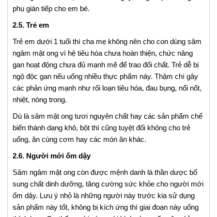
phụ gián tiếp cho em bé.
2.5. Trẻ em
Trẻ em dưới 1 tuổi thì cha mẹ không nên cho con dùng sâm
ngâm mật ong vì hệ tiêu hóa chưa hoàn thiện, chức năng
gan hoạt động chưa đủ mạnh mẽ để trao đổi chất. Trẻ dễ bị
ngộ độc gan nếu uống nhiều thực phẩm này. Thậm chí gây
các phản ứng mạnh như rối loạn tiêu hóa, đau bụng, nổi nốt,
nhiệt, nóng trong.
Dù là sâm mật ong tươi nguyên chất hay các sản phẩm chế
biến thành dạng khô, bột thì cũng tuyệt đối không cho trẻ
uống, ăn cùng cơm hay các món ăn khác.
2.6. Người mới ốm dậy
Sâm ngâm mật ong còn được mệnh danh là thần dược bổ
sung chất dinh dưỡng, tăng cường sức khỏe cho người mới
ốm dậy. Lưu ý nhỏ là những người này trước kia sử dụng
sản phẩm này tốt, không bị kích ứng thì giai đoạn này uống