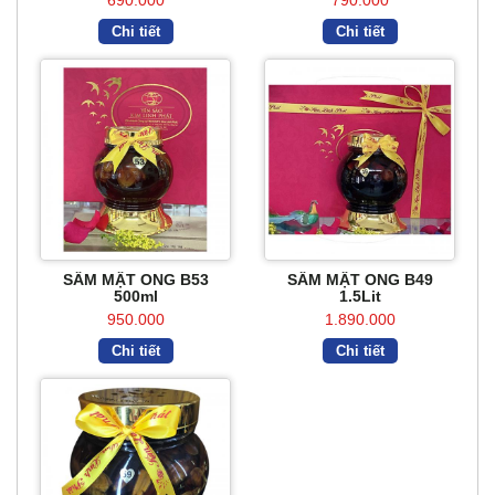
690.000
790.000
Chi tiết
Chi tiết
SÂM MẬT ONG B53
SÂM MẬT ONG B49
500ml
1.5Lit
950.000
1.890.000
Chi tiết
Chi tiết