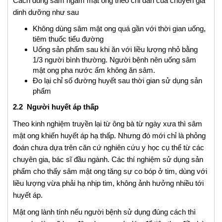
Cách dùng sâm ngâm mật ong theo chỉ dẫn của chuyên gia
dinh dưỡng như sau
Không dùng sâm mật ong quá gần với thời gian uống,
tiêm thuốc tiểu đường
Uống sản phẩm sau khi ăn với liều lượng nhỏ bằng
1/3 người bình thường. Người bệnh nên uống sâm
mật ong pha nước ấm không ăn sâm.
Đo lại chỉ số đường huyết sau thời gian sử dụng sản
phẩm
2.2 Người huyết áp thấp
Theo kinh nghiệm truyền lại từ ông bà từ ngày xưa thì sâm
mật ong khiến huyết áp hạ thấp. Nhưng đó mới chỉ là phỏng
đoán chưa dựa trên căn cứ nghiên cứu y học cụ thể từ các
chuyên gia, bác sĩ đầu ngành. Các thí nghiệm sử dụng sản
phẩm cho thấy sâm mật ong tăng sự co bóp ở tim, dùng với
liều lượng vừa phải hạ nhịp tim, không ảnh hưởng nhiều tới
huyết áp.
Mật ong lành tính nếu người bệnh sử dụng đúng cách thì